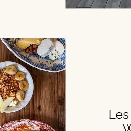
Les
W