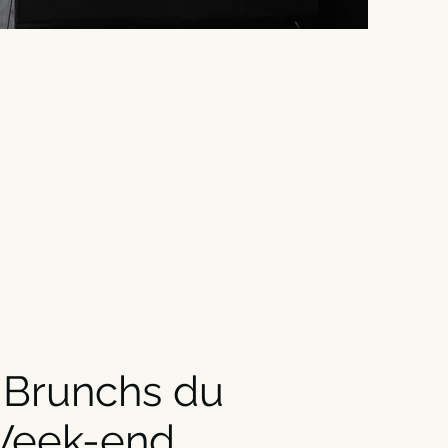
 Brunchs du
eek-end